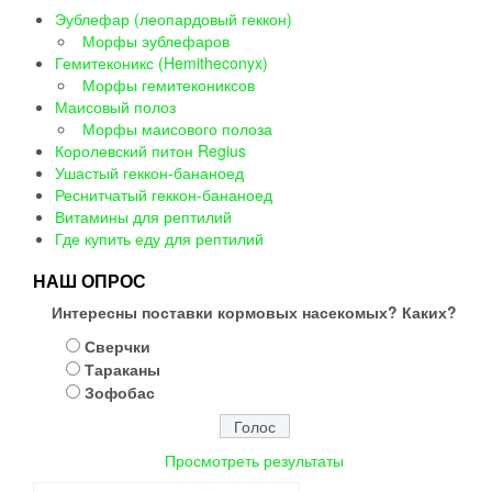
Эублефар (леопардовый геккон)
Морфы эублефаров
Гемитеконикс (Hemitheconyx)
Морфы гемитекониксов
Маисовый полоз
Морфы маисового полоза
Королевский питон Regius
Ушастый геккон-бананоед
Реснитчатый геккон-бананоед
Витамины для рептилий
Где купить еду для рептилий
НАШ ОПРОС
Интересны поставки кормовых насекомых? Каких?
Сверчки
Тараканы
Зофобас
Просмотреть результаты