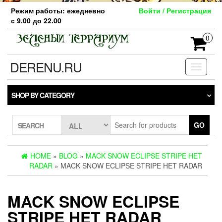
Skip
Режим работы: ежедневно
Войти / Регистрация
to
с 9.00 до 22.00
the
content
0
DERENU.RU
Toggle
navigati
SHOP BY CATEGORY
GO
SEARCH
HOME
»
BLOG
»
MACK SNOW ECLIPSE STRIPE HET
RADAR
» MACK SNOW ECLIPSE STRIPE HET RADAR
MACK SNOW ECLIPSE
STRIPE HET RADAR