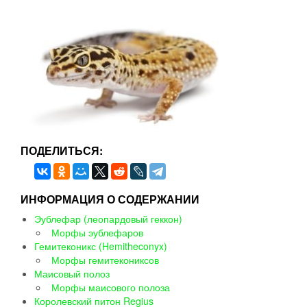
ПОДЕЛИТЬСЯ:
ИНФОРМАЦИЯ О СОДЕРЖАНИИ
Эублефар (леопардовый геккон)
Морфы эублефаров
Гемитеконикс (Hemitheconyx)
Морфы гемитекониксов
Маисовый полоз
Морфы маисового полоза
Королевский питон Regius