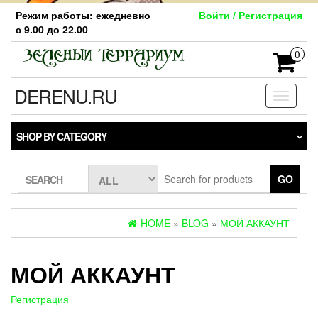
Skip
Режим работы: ежедневно
Войти / Регистрация
to
с 9.00 до 22.00
the
content
0
DERENU.RU
Toggle
navigati
SHOP BY CATEGORY
GO
SEARCH
HOME
»
BLOG
»
МОЙ АККАУНТ
МОЙ АККАУНТ
Регистрация