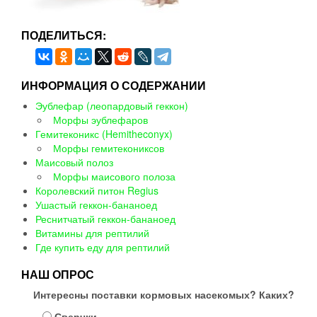
ПОДЕЛИТЬСЯ:
ИНФОРМАЦИЯ О СОДЕРЖАНИИ
Эублефар (леопардовый геккон)
Морфы эублефаров
Гемитеконикс (Hemitheconyx)
Морфы гемитекониксов
Маисовый полоз
Морфы маисового полоза
Королевский питон Regius
Ушастый геккон-бананоед
Реснитчатый геккон-бананоед
Витамины для рептилий
Где купить еду для рептилий
НАШ ОПРОС
Интересны поставки кормовых насекомых? Каких?
Сверчки