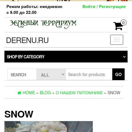
Skip
Режим работы: ежедневно
Войти / Регистрация
to
с 9.00 до 22.00
the
content
0
DERENU.RU
Toggle
navigati
SHOP BY CATEGORY
GO
SEARCH
HOME
»
BLOG
»
О НАШЕМ ПИТОМНИКЕ
» SNOW
SNOW