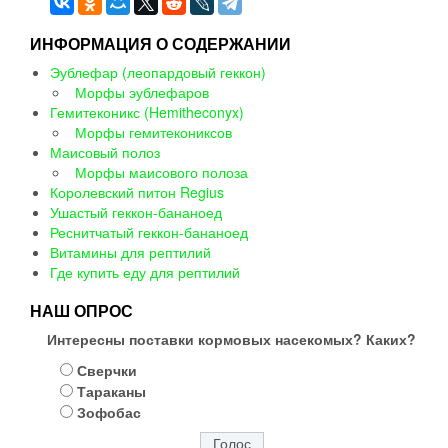
ИНФОРМАЦИЯ О СОДЕРЖАНИИ
Эублефар (леопардовый геккон)
Морфы эублефаров
Гемитеконикс (Hemitheconyx)
Морфы гемитекониксов
Маисовый полоз
Морфы маисового полоза
Королевский питон Regius
Ушастый геккон-бананоед
Реснитчатый геккон-бананоед
Витамины для рептилий
Где купить еду для рептилий
НАШ ОПРОС
Интересны поставки кормовых насекомых? Каких?
Сверчки
Тараканы
Зофобас