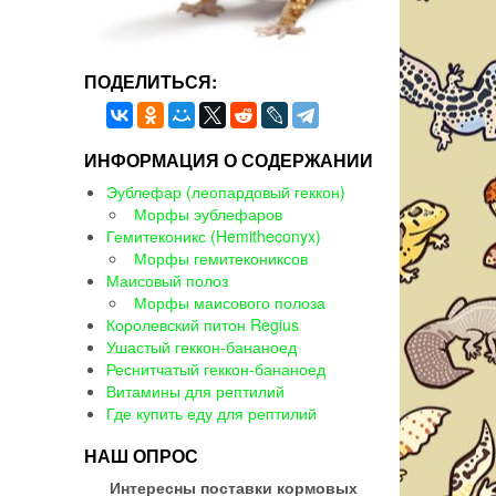
ПОДЕЛИТЬСЯ:
ИНФОРМАЦИЯ О СОДЕРЖАНИИ
Эублефар (леопардовый геккон)
Морфы эублефаров
Гемитеконикс (Hemitheconyx)
Морфы гемитекониксов
Маисовый полоз
Морфы маисового полоза
Королевский питон Regius
Ушастый геккон-бананоед
Реснитчатый геккон-бананоед
Витамины для рептилий
Где купить еду для рептилий
НАШ ОПРОС
Интересны поставки кормовых