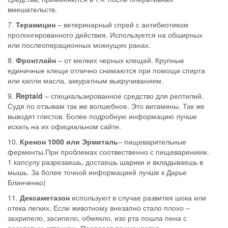
вмешательств.
7.
Терамицин
– ветеринарный спрей с антибиотиком
пролонгированного действия. Используется на обширных
или послеоперационных мокнущих ранах.
8.
Фронтлайн
– от мелких черных клещей. Крупные
единичные клещи отлично снимаются при помощи спирта
или капли масла, аккуратным выкручиванием.
9.
Reptaid
– специальзированное средство для рептилий.
Судя по отзывам так же волшебное. Это витамины. Так же
выводят глистов. Более подробную информацию лучше
искать на их официальном сайте.
10.
Кренон 1000 или Эрмиталь
– пищеварительные
ферменты.При проблемах соотвественно с пищеварением.
1 капсулу разрезаешь, достаешь шарики и вкладываешь в
мышь. За более точной информацией лучше к Дарье
Блинченко)
11.
Дексаметазон
используют в случае развития шока или
отека легких. Если животному внезапно стало плохо –
захрипело, засипело, обмякло, изо рта пошла пена с
розоватым оттенком. Препарат применяется