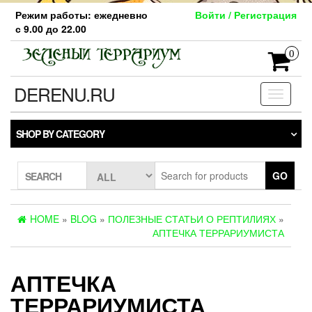
Skip
Режим работы: ежедневно
Войти / Регистрация
to
с 9.00 до 22.00
the
content
0
DERENU.RU
Toggle
navigati
SHOP BY CATEGORY
GO
SEARCH
HOME
»
BLOG
»
ПОЛЕЗНЫЕ СТАТЬИ О РЕПТИЛИЯХ
»
АПТЕЧКА ТЕРРАРИУМИСТА
АПТЕЧКА
ТЕРРАРИУМИСТА