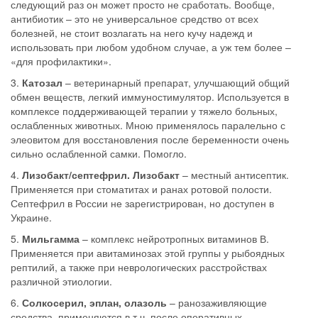
следующий раз он может просто не сработать. Вообще,
антибиотик – это не универсальное средство от всех
болезней, не стоит возлагать на него кучу надежд и
использовать при любом удобном случае, а уж тем более –
«для профилактики».
3.
Катозал
– ветеринарный препарат, улучшающий общий
обмен веществ, легкий иммуностимулятор. Используется в
комплексе поддерживающей терапии у тяжело больных,
ослабленных животных. Мною применялось паралельно с
элеовитом для восстановления после беременности очень
сильно ослабленной самки. Помогло.
4.
Лизобакт/септефрил. Лизобакт
– местный антисептик.
Применяется при стоматитах и ранах ротовой полости.
Септефрил в России не зарегистрирован, но доступен в
Украине.
5.
Мильгамма
– комплекс нейротропных витаминов В.
Применяется при авитаминозах этой группы у рыбоядных
рептилий, а также при неврологических расстройствах
различной этиологии.
6.
Солкосерил, эплан, олазоль
– ранозаживляющие
средства, применяются в т.ч. после оперативных