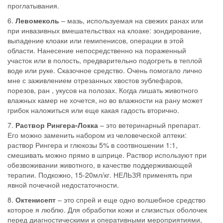
проглатывания.
6.
Левомеколь
– мазь, используемая на свежих ранах или
при инвазивных вмешательствах на клоаке: зондирование,
выпадение клоаки или гемипенисов, операции в этой
области. Нанесение непосредственно на пораженный
участок или в полость, предварительно подогреть в теплой
воде или руке. Сказочное средство. Очень помогало лично
мне с заживлением отрезанных хвостов эублефаров,
порезов, ран , укусов на полозах. Когда лишать животного
влажных камер не хочется, но во влажности на рану может
грибок наложиться или еще какая гадость вторично.
7.
Раствор Рингера-Локка
– это ветеринарный препарат.
Его можно заменить набором из человеческой аптеки:
раствор Рингера и глюкозы 5% в соотвношении 1:1,
смешивать можно прямо в шприце. Раствор используют при
обезвоживании животного, в качестве поддерживающей
терапии. Подкожно, 15-20мл/кг. НЕЛЬЗЯ применять при
явной почечной недостаточности.
8.
Октенисепт
– это спрей и еще одно волшебное средство
которое я люблю. Для обработки кожи и слизистых оболочек
перед диагностическими и оперативными мероприятиями,