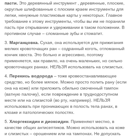
пасти.
Это деревянный инструмент , деревянные, плоские,
округлые шлифованные с плоским краем инструменты для
лепки, ненужные пластиковые карты у некоторых. Главное
требование к этому инструменты, чтобы вы им не поранили
пасть при открывании и удерживании в таком положении. В
противном случае – сломанные зубы и стоматит.
3.
Марганцовка.
Сухая, она используется для прижигания
мелких кровоточащих ран – содранный коготь, отломанный
кончик хвоста. Это больно и агрессивно, поэтому
применяется, как правило, на очень маленьких, но сильно
кровоточащих ранках. НЕЛЬЗЯ использовать на слизистых.
4.
Перекись водорода
– тоже кровеостанавливающее
средство, но более мягкое. Можно просто полить рану (если
она на коже) или приложить обильно смоченный тампон
(ватную палочку), если повреждение в труднодоступном
месте или на слизистой (во рту, например). НЕЛЬЗЯ
использовать при проникающих в полость тела ранах, в
клоаке и патологических полостях.
5.
Хлоргексидин и диоксидин
. Применяют местно, в
качестве общих антисептиков. Можно использовать на коже
и слизистых – орошением или на тампонах. Не допускать