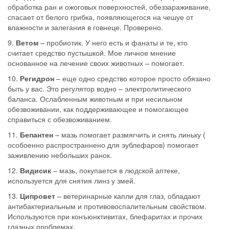
обработка ран и ожоговых поверхностей, обеззараживание,
спасает от белого грибка, появляющегося на чешуе от
влажности и залегания в говнеце. Проверено.
9.
Ветом
– пробиотик. У него есть и фанаты и те, кто
считает средство пустышкой. Мое личное мнение
основанное на лечение своих животных – помогает.
10.
Регидрон
– еще одно средство которое просто обязано
быть у вас. Это регулятор водно – электролитического
баланса. Ослабленным животным и при несильном
обезвоживании, как поддерживающее и помогающее
справиться с обезвоживанием.
11.
Бепантен
– мазь помогает размягчить и снять линьку (
особоенно распространнено для эублефаров) помогает
заживлению небольших ранок.
12.
Видисик
– мазь, покупается в людской аптеке,
используется для снятия линз у змей.
13.
Ципровет
– ветеринарные капли для глаз, обладают
антибактериальным и противовоспалительным свойством.
Используются при конъюнктивитах, блефаритах и прочих
глазных проблемах.