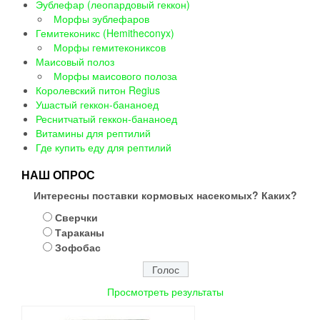
Эублефар (леопардовый геккон)
Морфы эублефаров
Гемитеконикс (Hemitheconyx)
Морфы гемитекониксов
Маисовый полоз
Морфы маисового полоза
Королевский питон Regius
Ушастый геккон-бананоед
Реснитчатый геккон-бананоед
Витамины для рептилий
Где купить еду для рептилий
НАШ ОПРОС
Интересны поставки кормовых насекомых? Каких?
Сверчки
Тараканы
Зофобас
Просмотреть результаты