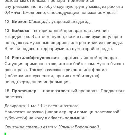
внутримышечно, в любую крупную группу мышц из расчета
0,4мл/кг. Ежедневно, с последующим понижением дозы.
12.
Виркон С
/экоцид/глутаровый альдегид
13.
Байкокс
– ветеринарный препарат для лечения
кокцидиозов. В аптечке нужен, если в ваши руки регулярно
попадают замученные ящерицы или рептилии из природы.
В жизни рядового террариумиста нужен крайне редко.
14.
Рептилайф-суспензия
– противоглистный препарат.
Ситуация примерно та же, что и с байкоксом. Нужен бывает
раз от раза. Так же возможно трихопол или флагил
(таблетки или суспензия, против амеб и жгутов)
неподтвержденная информация.
15.
Профендер —
противоглистный препарат. Продается в
пипетках.
Дозировка: 1 мл / 1 кг веса животного.
Наносится наружно (например, при помощи пластиковой
зубочистки) на кожу в область подмышки.
Оригинал статьи взят у Ульяны Воронцовой.