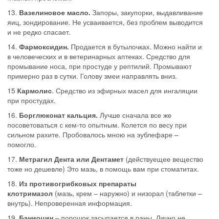
13.
Вазелиновое масло.
Запоры, закупорки, выдавливание
яиц, зондирование. Не усваивается, без проблем выводится
и не редко спасает.
14.
Фармоксидин.
Продается в бутылочках. Можно найти и
в человеческих и в ветеринарных аптеках. Средство для
промывание носа, при простуде у рептилий. Промывают
примерно раз в сутки. Голову змеи направлять вниз.
15
Кармолис
. Средство из эфирных масел для ингаляции
при простудах.
16.
Борглюконат кальция.
Лучше сначала все же
посоветоваться с кем-то опытным. Колется по весу при
сильном рахите. Пробовалось мною на эублефаре –
помогло.
17.
Метрагил Дента или Дентамет
(действуещее вещество
тоже но дешевле) Это мазь, в помощь вам при стоматитах.
18.
Из противогрибковых препараты
клотримазол
(мазь, крем – наружно) и низорал (таблетки –
внутрь). Непроверенная информация.
19.
Баниоцин
– порошок засыпается в раны. Лично не