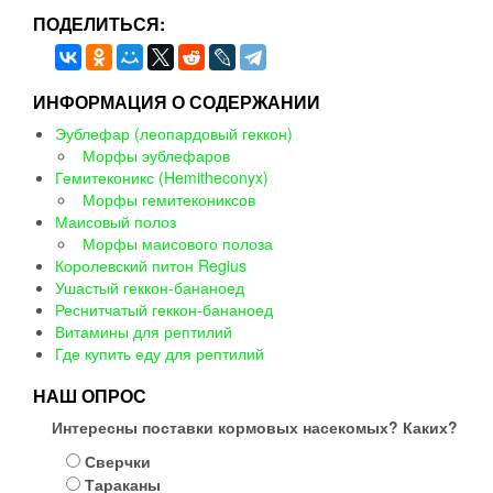
ПОДЕЛИТЬСЯ:
ИНФОРМАЦИЯ О СОДЕРЖАНИИ
Эублефар (леопардовый геккон)
Морфы эублефаров
Гемитеконикс (Hemitheconyx)
Морфы гемитекониксов
Маисовый полоз
Морфы маисового полоза
Королевский питон Regius
Ушастый геккон-бананоед
Реснитчатый геккон-бананоед
Витамины для рептилий
Где купить еду для рептилий
НАШ ОПРОС
Интересны поставки кормовых насекомых? Каких?
Сверчки
Тараканы