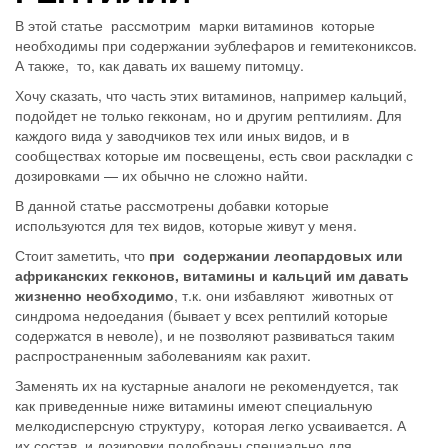
В этой статье рассмотрим марки витаминов которые
необходимы при содержании эублефаров и гемитекониксов.
А также, то, как давать их вашему питомцу.
Хочу сказать, что часть этих витаминов, например кальций,
подойдет не только гекконам, но и другим рептилиям. Для
каждого вида у заводчиков тех или иных видов, и в
сообществах которые им посвещены, есть свои раскладки с
дозировками — их обычно не сложно найти.
В данной статье рассмотрены добавки которые
используются для тех видов, которые живут у меня.
Стоит заметить, что
при содержании леопардовых или
африканских гекконов, витамины и кальций им давать
жизненно необходимо
, т.к. они избавляют животных от
синдрома недоедания (бывает у всех рептилий которые
содержатся в неволе), и не позволяют развиваться таким
распространенным заболеваниям как рахит.
Заменять их на кустарные аналоги не рекомендуется, так
как приведенные ниже витамины имеют специальную
мелкодисперсную структуру, которая легко усваивается. А
их состав, и дозировки подобраны специально для