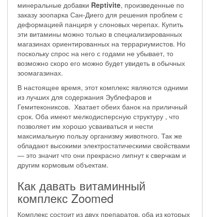
минеральные добавки
Reptivite
, произведенные по
заказу зоопарка Сан-Диего для решения проблем с
деформацией панциря у слоновых черепах. Купить
эти витамины можно только в специализированных
магазинах ориентированных на террариумистов. Но
поскольку спрос на него с годами не убывает, то
возможно скоро его можно будет увидеть в обычных
зоомагазинах.
В настоящее время, этот комплекс являются одними
из лучших для содержания Эублефаров и
Гемитекониксов. Хватает обеих банок на приличный
срок. Оба имеют мелкодисперсную структуру , что
позволяет им хорошо усваиваться и нести
максимальную пользу организму животного. Так же
обладают высокими электростатическими свойствами
— это значит что они прекрасно липнут к сверчкам и
другим кормовым объектам.
Как давать витаминный
комплекс Zoomed
Комплекс состоит из двух препаратов, оба из которых