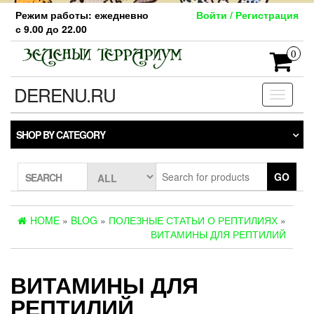
Skip
Режим работы: ежедневно
Войти / Регистрация
to
с 9.00 до 22.00
the
content
0
DERENU.RU
Toggle
navigati
SHOP BY CATEGORY
GO
SEARCH
HOME
»
BLOG
»
ПОЛЕЗНЫЕ СТАТЬИ О РЕПТИЛИЯХ
»
ВИТАМИНЫ ДЛЯ РЕПТИЛИЙ
ВИТАМИНЫ ДЛЯ
РЕПТИЛИЙ