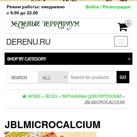
Skip
Режим работы: ежедневно
Войти / Регистрация
to
с 9.00 до 22.00
the
content
0
DERENU.RU
Toggle
navigati
SHOP BY CATEGORY
GO
SEARCH
HOME
»
BLOG
»
ВИТАМИНЫ ДЛЯ РЕПТИЛИЙ
»
JBLMICROCALCIUM
JBLMICROCALCIUM