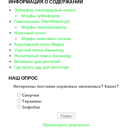
ИНФОРМАЦИЯ О СОДЕРЖАНИИ
Эублефар (леопардовый геккон)
Морфы эублефаров
Гемитеконикс (Hemitheconyx)
Морфы гемитекониксов
Маисовый полоз
Морфы маисового полоза
Королевский питон Regius
Ушастый геккон-бананоед
Реснитчатый геккон-бананоед
Витамины для рептилий
Где купить еду для рептилий
НАШ ОПРОС
Интересны поставки кормовых насекомых? Каких?
Сверчки
Тараканы
Зофобас
Просмотреть результаты