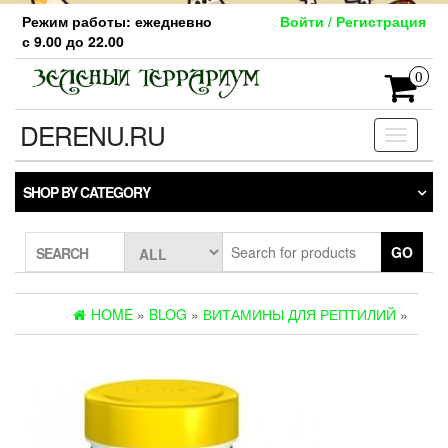
Skip
Режим работы: ежедневно
Войти / Регистрация
to
с 9.00 до 22.00
the
content
0
DERENU.RU
Toggle
navigati
SHOP BY CATEGORY
GO
SEARCH
HOME
»
BLOG
»
ВИТАМИНЫ ДЛЯ РЕПТИЛИЙ
»