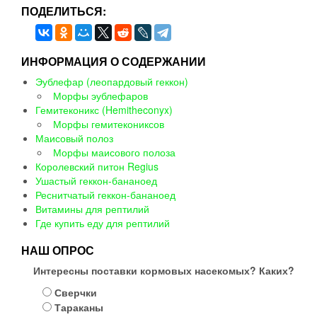
ПОДЕЛИТЬСЯ:
ИНФОРМАЦИЯ О СОДЕРЖАНИИ
Эублефар (леопардовый геккон)
Морфы эублефаров
Гемитеконикс (Hemitheconyx)
Морфы гемитекониксов
Маисовый полоз
Морфы маисового полоза
Королевский питон Regius
Ушастый геккон-бананоед
Реснитчатый геккон-бананоед
Витамины для рептилий
Где купить еду для рептилий
НАШ ОПРОС
Интересны поставки кормовых насекомых? Каких?
Сверчки
Тараканы