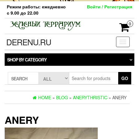
Skip
Режим работы: ежедневно
Войти / Регистрация
to
с 9.00 до 22.00
the
content
0
DERENU.RU
Toggle
navigati
SHOP BY CATEGORY
GO
SEARCH
HOME
»
BLOG
»
ANERYTHRISTIC
» ANERY
ANERY