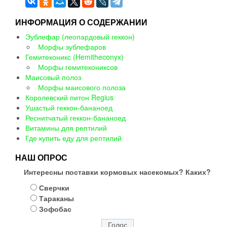
ИНФОРМАЦИЯ О СОДЕРЖАНИИ
Эублефар (леопардовый геккон)
Морфы эублефаров
Гемитеконикс (Hemitheconyx)
Морфы гемитекониксов
Маисовый полоз
Морфы маисового полоза
Королевский питон Regius
Ушастый геккон-бананоед
Реснитчатый геккон-бананоед
Витамины для рептилий
Где купить еду для рептилий
НАШ ОПРОС
Интересны поставки кормовых насекомых? Каких?
Сверчки
Тараканы
Зофобас