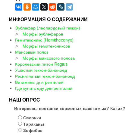
ИНФОРМАЦИЯ О СОДЕРЖАНИИ
Эублефар (леопардовый геккон)
Морфы эублефаров
Гемитеконикс (Hemitheconyx)
Морфы гемитекониксов
Маисовый полоз
Морфы маисового полоза
Королевский питон Regius
Ушастый геккон-бананоед
Реснитчатый геккон-бананоед
Витамины для рептилий
Где купить еду для рептилий
НАШ ОПРОС
Интересны поставки кормовых насекомых? Каких?
Сверчки
Тараканы
Зофобас