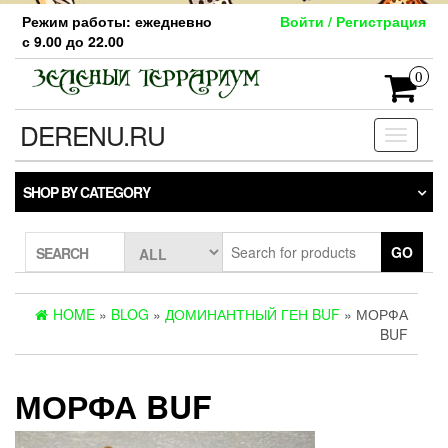
Skip
Режим работы: ежедневно
Войти / Регистрация
to
с 9.00 до 22.00
the
content
0
DERENU.RU
Toggle
navigati
SHOP BY CATEGORY
GO
SEARCH
HOME
»
BLOG
»
ДОМИНАНТНЫЙ ГЕН BUF
» МОРФА
BUF
МОРФА BUF