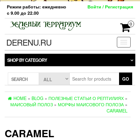
Skip
Режим работы: ежедневно
Войти / Регистрация
to
с 9.00 до 22.00
the
content
0
DERENU.RU
Toggle
navigati
SHOP BY CATEGORY
GO
SEARCH
HOME
»
BLOG
»
ПОЛЕЗНЫЕ СТАТЬИ О РЕПТИЛИЯХ
»
МАИСОВЫЙ ПОЛОЗ
»
МОРФЫ МАИСОВОГО ПОЛОЗА
»
CARAMEL
CARAMEL