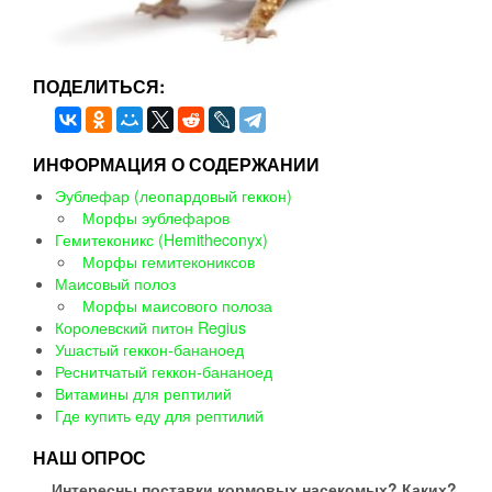
ПОДЕЛИТЬСЯ:
ИНФОРМАЦИЯ О СОДЕРЖАНИИ
Эублефар (леопардовый геккон)
Морфы эублефаров
Гемитеконикс (Hemitheconyx)
Морфы гемитекониксов
Маисовый полоз
Морфы маисового полоза
Королевский питон Regius
Ушастый геккон-бананоед
Реснитчатый геккон-бананоед
Витамины для рептилий
Где купить еду для рептилий
НАШ ОПРОС
Интересны поставки кормовых насекомых? Каких?