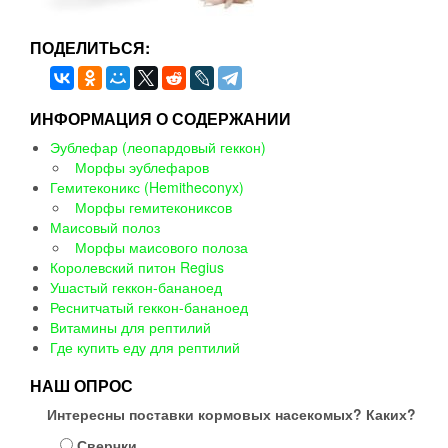
ПОДЕЛИТЬСЯ:
ИНФОРМАЦИЯ О СОДЕРЖАНИИ
Эублефар (леопардовый геккон)
Морфы эублефаров
Гемитеконикс (Hemitheconyx)
Морфы гемитекониксов
Маисовый полоз
Морфы маисового полоза
Королевский питон Regius
Ушастый геккон-бананоед
Реснитчатый геккон-бананоед
Витамины для рептилий
Где купить еду для рептилий
НАШ ОПРОС
Интересны поставки кормовых насекомых? Каких?
Сверчки