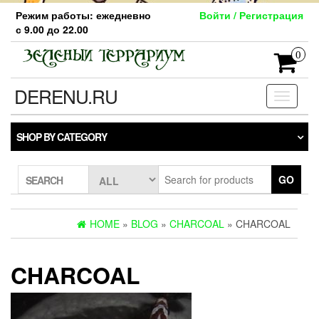
Skip
Режим работы: ежедневно
Войти / Регистрация
to
с 9.00 до 22.00
the
content
0
DERENU.RU
Toggle
navigati
SHOP BY CATEGORY
GO
SEARCH
HOME
»
BLOG
»
CHARCOAL
» CHARCOAL
CHARCOAL