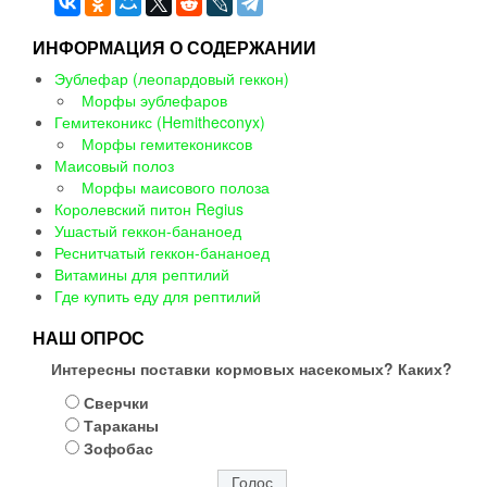
ИНФОРМАЦИЯ О СОДЕРЖАНИИ
Эублефар (леопардовый геккон)
Морфы эублефаров
Гемитеконикс (Hemitheconyx)
Морфы гемитекониксов
Маисовый полоз
Морфы маисового полоза
Королевский питон Regius
Ушастый геккон-бананоед
Реснитчатый геккон-бананоед
Витамины для рептилий
Где купить еду для рептилий
НАШ ОПРОС
Интересны поставки кормовых насекомых? Каких?
Сверчки
Тараканы
Зофобас