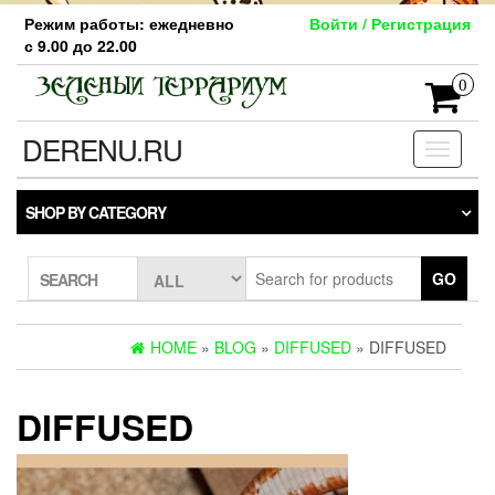
Skip
Режим работы: ежедневно
Войти / Регистрация
to
с 9.00 до 22.00
the
content
0
DERENU.RU
Toggle
navigati
SHOP BY CATEGORY
GO
SEARCH
HOME
»
BLOG
»
DIFFUSED
» DIFFUSED
DIFFUSED