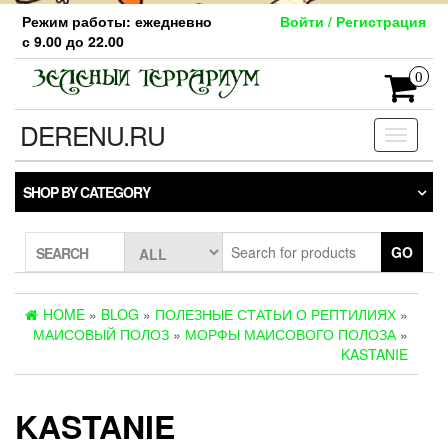
Skip
Режим работы: ежедневно
Войти / Регистрация
to
с 9.00 до 22.00
the
content
0
DERENU.RU
Toggle
navigati
SHOP BY CATEGORY
GO
SEARCH
HOME
»
BLOG
»
ПОЛЕЗНЫЕ СТАТЬИ О РЕПТИЛИЯХ
»
МАИСОВЫЙ ПОЛОЗ
»
МОРФЫ МАИСОВОГО ПОЛОЗА
»
KASTANIE
KASTANIE