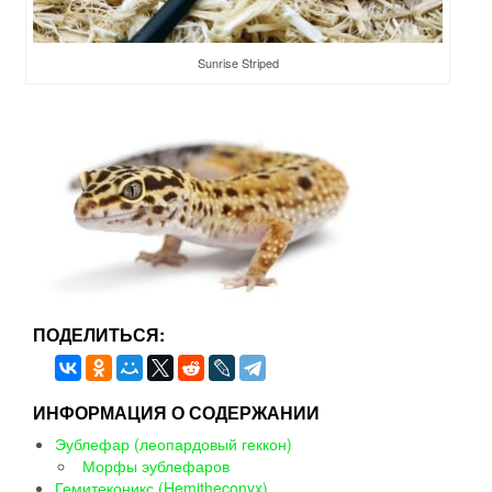
Sunrise Striped
ПОДЕЛИТЬСЯ:
ИНФОРМАЦИЯ О СОДЕРЖАНИИ
Эублефар (леопардовый геккон)
Морфы эублефаров
Гемитеконикс (Hemitheconyx)