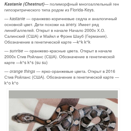
Kastanie (Chestnut)
— полиморфный многоаллельный ген
гипоэритрического типа родом из Florida-Keys.
—
kastanie
— оранжево-коричневые седла и аналогичный
основной цвет. Дети похожи на anery. Имеет ряд
линий\аллелей. Открыт в начале Начало 2000х Х.О.
Салинский (США) и Майкл и Фрэнк Шауб (Германия).
Обозначение в генетической карте —k^k k^k
—
sunrise
— оранжево-красные цвета. Открыт в начале
2000х Стив Ройланс (США). Обозначение в генетической
карте —k^s k^s (su su)
—
orange things
— ярко-оранжевые цвета. Открыт в 2016
Стив Ройланс (США). Обозначение в генетической карте —
k^o k^o