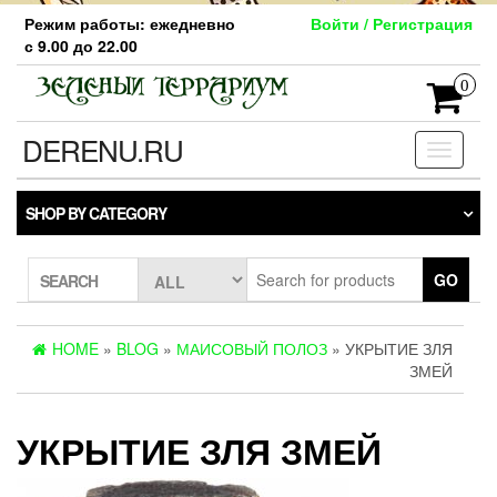
Skip
Режим работы: ежедневно
Войти / Регистрация
to
с 9.00 до 22.00
the
content
0
DERENU.RU
Toggle
navigati
SHOP BY CATEGORY
GO
SEARCH
HOME
»
BLOG
»
МАИСОВЫЙ ПОЛОЗ
» УКРЫТИЕ ЗЛЯ
ЗМЕЙ
УКРЫТИЕ ЗЛЯ ЗМЕЙ