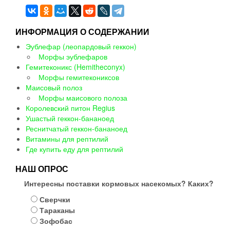
ИНФОРМАЦИЯ О СОДЕРЖАНИИ
Эублефар (леопардовый геккон)
Морфы эублефаров
Гемитеконикс (Hemitheconyx)
Морфы гемитекониксов
Маисовый полоз
Морфы маисового полоза
Королевский питон Regius
Ушастый геккон-бананоед
Реснитчатый геккон-бананоед
Витамины для рептилий
Где купить еду для рептилий
НАШ ОПРОС
Интересны поставки кормовых насекомых? Каких?
Сверчки
Тараканы
Зофобас