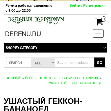
Skip
Режим работы: ежедневно
Войти / Регистрация
to
с 9.00 до 22.00
the
content
0
DERENU.RU
Toggle
navigati
SHOP BY CATEGORY
GO
SEARCH
HOME
»
BLOG
»
ПОЛЕЗНЫЕ СТАТЬИ О РЕПТИЛИЯХ
»
УШАСТЫЙ ГЕККОН-БАНАНОЕД
УШАСТЫЙ ГЕККОН-
БАНАНОЕД