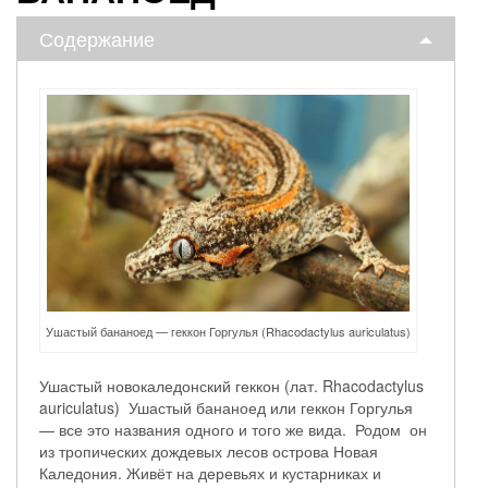
Содержание
Ушастый бананоед — геккон Горгулья (Rhacodactylus auriculatus)
Ушастый новокаледонский геккон (лат. Rhacodactylus
auriculatus) Ушастый бананоед или геккон Горгулья
— все это названия одного и того же вида. Родом он
из тропических дождевых лесов острова Новая
Каледония. Живёт на деревьях и кустарниках и