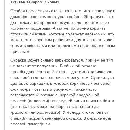
активен вечером и ночью.
Особая прелесть этих гекконов в том, что если у вас в
доме фоновая температура в районе 25 градусов, то
для геккона не придется покупать дополнительные
источники подогрева. А так же, их можно кормить
готовыми смесями, которые содержат насекомых, что
может стать хорошим решением для тех, кто не хочет
кормить сверчками или тараканами по определенным
причинам.
Окраска может сильно варьироваться, причем ее тип
не зависит от популяции. В обычной окраске
преобладают тона от светло — до темно-коричневого
с волнообразным поперечным рисунком. Существуют
цветовые вариации, в которых коричневый основной
фон покрыт сетчатым рисунком. Также часто
встречаются животные с широкой продольной
полосой (полосами) по средней линии спины и бокам
(цвет полосы может варьировать от серого до
красного или оранжевого). У молодых гекконов нет
специфической ювенильной окраски. В окраске есть
половой диморфизм.