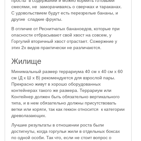
просты в содержании и можно кормить готовыми
смесями, не заморачиваясь о сверчках и тараканах.
С удовольствием будут есть перезрелые бананы, и
другие сладкие фрукты.
В отличие от Реснитчатых бананоедов, которые при
опасности отбрасывают свой хвост на совсем, у
Горгулий вторичный хвост отрастает. Сожержние у
этих 2х видов практически не различаются.
Жилище
Минимальный размер террариума 40 см х 40 см х 60
см (Д х Ш х В) рекомендуется для взрослой пары.
Прекрасно живут в хорошо оборудованных
контейнерах такого же размера. Террариум или
Контейнер должен быть обязательно вертикального
типа, и в нем обязательно должны присутствовать
ветки или коряги, так как геккон относится к категории
древолазающих.
Лучшие результаты в отношении роста были
достигнуты, когда горгульи жили в отдельных боксах
по одной особи. Так что, если не стоит вопрос о