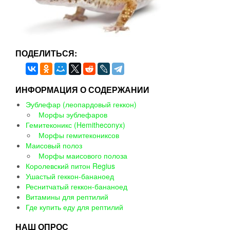
ПОДЕЛИТЬСЯ:
ИНФОРМАЦИЯ О СОДЕРЖАНИИ
Эублефар (леопардовый геккон)
Морфы эублефаров
Гемитеконикс (Hemitheconyx)
Морфы гемитекониксов
Маисовый полоз
Морфы маисового полоза
Королевский питон Regius
Ушастый геккон-бананоед
Реснитчатый геккон-бананоед
Витамины для рептилий
Где купить еду для рептилий
НАШ ОПРОС