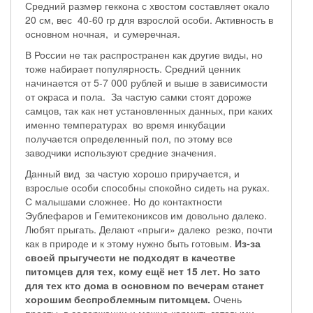
Средний размер геккона с хвостом составляет окало
20 см, вес 40-60 гр для взрослой особи. Активность в
основном ночная, и сумеречная.
В России не так распространен как другие виды, но
тоже набирает популярность. Средний ценник
начинается от 5-7 000 рублей и выше в зависимости
от окраса и пола. За частую самки стоят дороже
самцов, так как нет установленных данных, при каких
именно температурах во время инкубации
получается определенный пол, по этому все
заводчики используют средние значения.
Данный вид за частую хорошо приручается, и
взрослые особи способны спокойно сидеть на руках.
С малышами сложнее. Но до контактности
Эублефаров и Гемитекониксов им довольно далеко.
Любят прыгать. Делают «прыги» далеко резко, почти
как в природе и к этому нужно быть готовым.
Из-за
своей прыгучести не подходят в качестве
питомцев для тех, кому ещё нет 15 лет. Но зато
для тех кто дома в основном по вечерам станет
хорошим беспроблемным питомцем.
Очень