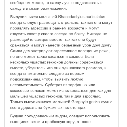
свободном месте, то самку лучше подсаживать к
самцу в в сезон размножения.
Вылупившихся малышей Rhacodactylus auriculatus
всегда следует размещать отдельно, так как они могут
проявлять агрессию в раннем возрасте и могут
откусить хвост у своего соседа по боксу. Никогда не
размещайте самцов вместе, так как они будут
сражаться и могут нанести серьезный урон друг другу.
Самки демонстрируют агрессивное поведение реже,
но оно может также касаться и самцов. Если
несколько ушастых гекконов должны содержаться
вместе, убедитесь, что они одинакового размера, и
всегда внимательно следите за первым
подсаживанием, чтобы выявить любую
несовместимость. Субстрат из торфяных или
кокосовых волокон может использоваться для как для
малышей ушастых гекконов, так и для взрослых.
Только вылупившихся малышей Gargoyle gecko лучше
всего держать на бумажных полотенцах.
Будучи полудревесным видом, следует использовать
вьющиеся ветки и пробковую кору, а также