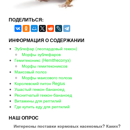
ПОДЕЛИТЬСЯ:
ИНФОРМАЦИЯ О СОДЕРЖАНИИ
Эублефар (леопардовый геккон)
Морфы эублефаров
Гемитеконикс (Hemitheconyx)
Морфы гемитекониксов
Маисовый полоз
Морфы маисового полоза
Королевский питон Regius
Ушастый геккон-бананоед
Реснитчатый геккон-бананоед
Витамины для рептилий
Где купить еду для рептилий
НАШ ОПРОС
Интересны поставки кормовых насекомых? Каких?