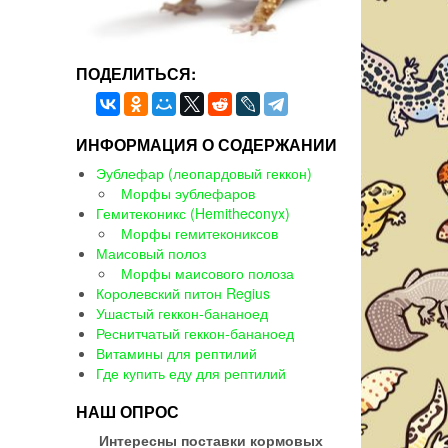
ПОДЕЛИТЬСЯ:
ИНФОРМАЦИЯ О СОДЕРЖАНИИ
Эублефар (леопардовый геккон)
Морфы эублефаров
Гемитеконикс (Hemitheconyx)
Морфы гемитекониксов
Маисовый полоз
Морфы маисового полоза
Королевский питон Regius
Ушастый геккон-бананоед
Реснитчатый геккон-бананоед
Витамины для рептилий
Где купить еду для рептилий
НАШ ОПРОС
Интересны поставки кормовых