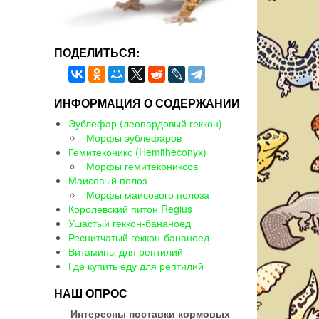
ПОДЕЛИТЬСЯ:
ИНФОРМАЦИЯ О СОДЕРЖАНИИ
Эублефар (леопардовый геккон)
Морфы эублефаров
Гемитеконикс (Hemitheconyx)
Морфы гемитекониксов
Маисовый полоз
Морфы маисового полоза
Королевский питон Regius
Ушастый геккон-бананоед
Реснитчатый геккон-бананоед
Витамины для рептилий
Где купить еду для рептилий
НАШ ОПРОС
Интересны поставки кормовых