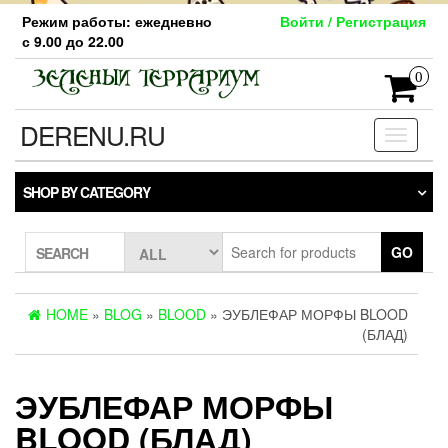
Skip
Режим работы: ежедневно
Войти / Регистрация
to
с 9.00 до 22.00
the
content
0
DERENU.RU
Toggle
navigati
SHOP BY CATEGORY
GO
SEARCH
HOME
»
BLOG
»
BLOOD
» ЭУБЛЕФАР МОРФЫ BLOOD
(БЛАД)
ЭУБЛЕФАР МОРФЫ
BLOOD (БЛАД)