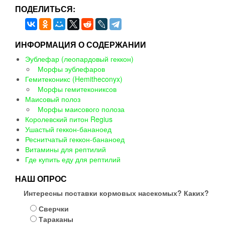
ПОДЕЛИТЬСЯ:
ИНФОРМАЦИЯ О СОДЕРЖАНИИ
Эублефар (леопардовый геккон)
Морфы эублефаров
Гемитеконикс (Hemitheconyx)
Морфы гемитекониксов
Маисовый полоз
Морфы маисового полоза
Королевский питон Regius
Ушастый геккон-бананоед
Реснитчатый геккон-бананоед
Витамины для рептилий
Где купить еду для рептилий
НАШ ОПРОС
Интересны поставки кормовых насекомых? Каких?
Сверчки
Тараканы