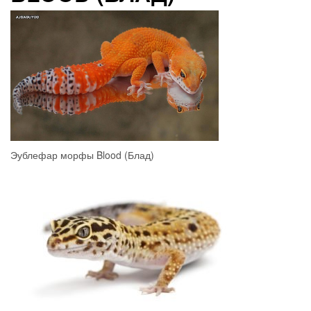
Эублефар морфы Blood (Блад)