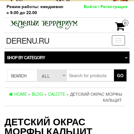
Skip
Режим работы: ежедневно
Войти / Регистрация
to
с 9.00 до 22.00
the
content
0
DERENU.RU
Toggle
navigati
SHOP BY CATEGORY
GO
SEARCH
HOME
»
BLOG
»
CALCITE
» ДЕТСКИЙ ОКРАС МОРФЫ
КАЛЬЦИТ
ДЕТСКИЙ ОКРАС
МОРФЫ КАЛЬЦИТ