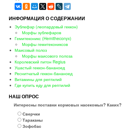
ИНФОРМАЦИЯ О СОДЕРЖАНИИ
Эублефар (леопардовый геккон)
Морфы эублефаров
Гемитеконикс (Hemitheconyx)
Морфы гемитекониксов
Маисовый полоз
Морфы маисового полоза
Королевский питон Regius
Ушастый геккон-бананоед
Реснитчатый геккон-бананоед
Витамины для рептилий
Где купить еду для рептилий
НАШ ОПРОС
Интересны поставки кормовых насекомых? Каких?
Сверчки
Тараканы
Зофобас