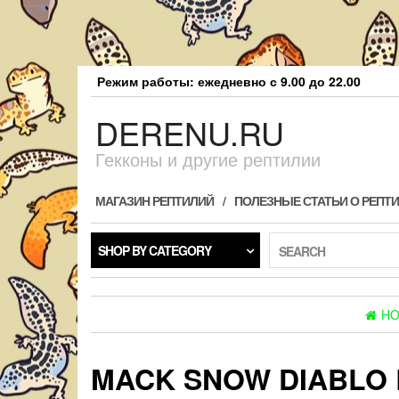
Skip
Режим работы: ежедневно с 9.00 до 22.00
to
the
DERENU.RU
content
Гекконы и другие рептилии
МАГАЗИН РЕПТИЛИЙ
ПОЛЕЗНЫЕ СТАТЬИ О РЕПТ
SHOP BY CATEGORY
SEARCH
H
MACK SNOW DIABLO 