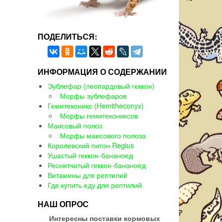
ПОДЕЛИТЬСЯ:
ИНФОРМАЦИЯ О СОДЕРЖАНИИ
Эублефар (леопардовый геккон)
Морфы эублефаров
Гемитеконикс (Hemitheconyx)
Морфы гемитекониксов
Маисовый полоз
Морфы маисового полоза
Королевский питон Regius
Ушастый геккон-бананоед
Реснитчатый геккон-бананоед
Витамины для рептилий
Где купить еду для рептилий
НАШ ОПРОС
Интересны поставки кормовых