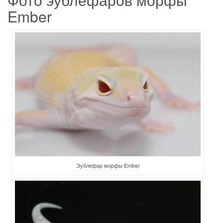
Ember
Эублефар морфы Ember