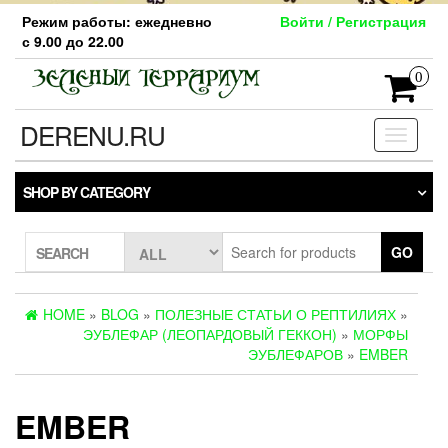
Skip
Режим работы: ежедневно
Войти / Регистрация
to
с 9.00 до 22.00
the
content
0
DERENU.RU
Toggle
navigati
SHOP BY CATEGORY
GO
SEARCH
HOME
»
BLOG
»
ПОЛЕЗНЫЕ СТАТЬИ О РЕПТИЛИЯХ
»
ЭУБЛЕФАР (ЛЕОПАРДОВЫЙ ГЕККОН)
»
МОРФЫ
ЭУБЛЕФАРОВ
»
EMBER
EMBER