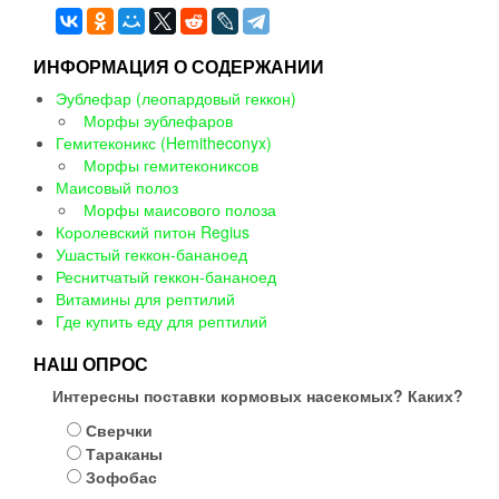
ИНФОРМАЦИЯ О СОДЕРЖАНИИ
Эублефар (леопардовый геккон)
Морфы эублефаров
Гемитеконикс (Hemitheconyx)
Морфы гемитекониксов
Маисовый полоз
Морфы маисового полоза
Королевский питон Regius
Ушастый геккон-бананоед
Реснитчатый геккон-бананоед
Витамины для рептилий
Где купить еду для рептилий
НАШ ОПРОС
Интересны поставки кормовых насекомых? Каких?
Сверчки
Тараканы
Зофобас