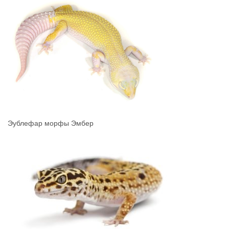
Эублефар морфы Эмбер