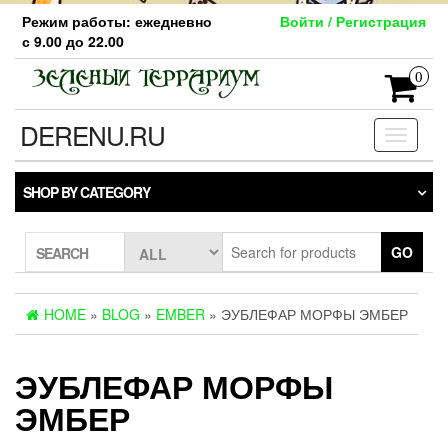
Skip
Режим работы: ежедневно
Войти / Регистрация
to
с 9.00 до 22.00
the
content
0
DERENU.RU
Toggle
navigati
SHOP BY CATEGORY
GO
SEARCH
HOME
»
BLOG
»
EMBER
» ЭУБЛЕФАР МОРФЫ ЭМБЕР
ЭУБЛЕФАР МОРФЫ
ЭМБЕР