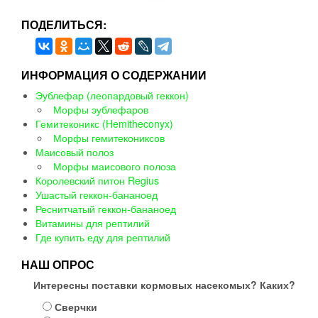
ПОДЕЛИТЬСЯ:
ИНФОРМАЦИЯ О СОДЕРЖАНИИ
Эублефар (леопардовый геккон)
Морфы эублефаров
Гемитеконикс (Hemitheconyx)
Морфы гемитекониксов
Маисовый полоз
Морфы маисового полоза
Королевский питон Regius
Ушастый геккон-бананоед
Реснитчатый геккон-бананоед
Витамины для рептилий
Где купить еду для рептилий
НАШ ОПРОС
Интересны поставки кормовых насекомых? Каких?
Сверчки