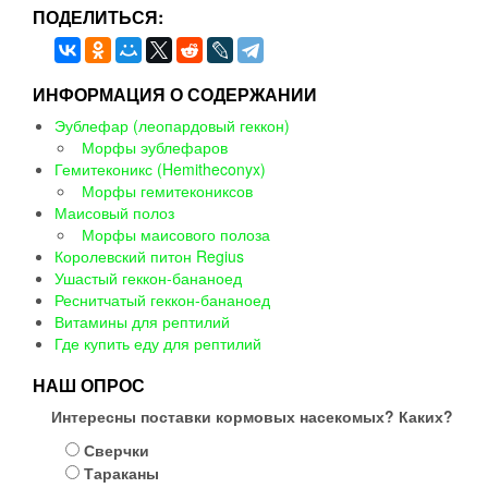
ПОДЕЛИТЬСЯ:
ИНФОРМАЦИЯ О СОДЕРЖАНИИ
Эублефар (леопардовый геккон)
Морфы эублефаров
Гемитеконикс (Hemitheconyx)
Морфы гемитекониксов
Маисовый полоз
Морфы маисового полоза
Королевский питон Regius
Ушастый геккон-бананоед
Реснитчатый геккон-бананоед
Витамины для рептилий
Где купить еду для рептилий
НАШ ОПРОС
Интересны поставки кормовых насекомых? Каких?
Сверчки
Тараканы