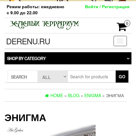
Skip
Режим работы: ежедневно
Войти / Регистрация
to
с 9.00 до 22.00
the
content
0
DERENU.RU
Toggle
navigati
SHOP BY CATEGORY
GO
SEARCH
HOME
»
BLOG
»
ENIGMA
» ЭНИГМА
ЭНИГМА