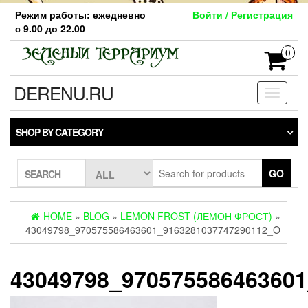
Skip
Режим работы: ежедневно
Войти / Регистрация
to
с 9.00 до 22.00
the
content
0
DERENU.RU
Toggle
navigati
SHOP BY CATEGORY
GO
SEARCH
HOME
»
BLOG
»
LEMON FROST (ЛЕМОН ФРОСТ)
»
43049798_970575586463601_9163281037747290112_O
43049798_97057558646360