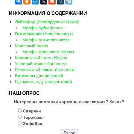
ИНФОРМАЦИЯ О СОДЕРЖАНИИ
Эублефар (леопардовый геккон)
Морфы эублефаров
Гемитеконикс (Hemitheconyx)
Морфы гемитекониксов
Маисовый полоз
Морфы маисового полоза
Королевский питон Regius
Ушастый геккон-бананоед
Реснитчатый геккон-бананоед
Витамины для рептилий
Где купить еду для рептилий
НАШ ОПРОС
Интересны поставки кормовых насекомых? Каких?
Сверчки
Тараканы
Зофобас