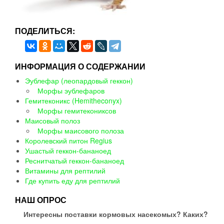
ПОДЕЛИТЬСЯ:
ИНФОРМАЦИЯ О СОДЕРЖАНИИ
Эублефар (леопардовый геккон)
Морфы эублефаров
Гемитеконикс (Hemitheconyx)
Морфы гемитекониксов
Маисовый полоз
Морфы маисового полоза
Королевский питон Regius
Ушастый геккон-бананоед
Реснитчатый геккон-бананоед
Витамины для рептилий
Где купить еду для рептилий
НАШ ОПРОС
Интересны поставки кормовых насекомых? Каких?