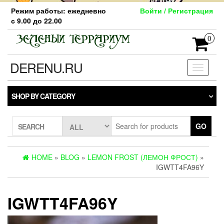
Skip
Режим работы: ежедневно
Войти / Регистрация
to
с 9.00 до 22.00
the
content
0
DERENU.RU
Toggle
navigati
SHOP BY CATEGORY
GO
SEARCH
HOME
»
BLOG
»
LEMON FROST (ЛЕМОН ФРОСТ)
»
IGWTT4FA96Y
IGWTT4FA96Y