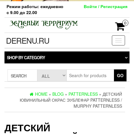
Skip
Режим работы: ежедневно
Войти / Регистрация
to
с 9.00 до 22.00
the
content
0
DERENU.RU
Toggle
navigati
SHOP BY CATEGORY
GO
SEARCH
HOME
»
BLOG
»
PATTERNLESS
» ДЕТСКИЙ
ЮВИНИЛЬНЫЙ ОКРАС ЭУБЛЕФАР PATTERNLESS /
MURPHY PATTERNLESS
ДЕТСКИЙ