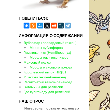
ПОДЕЛИТЬСЯ:
ИНФОРМАЦИЯ О СОДЕРЖАНИИ
Эублефар (леопардовый геккон)
Морфы эублефаров
Гемитеконикс (Hemitheconyx)
Морфы гемитекониксов
Маисовый полоз
Морфы маисового полоза
Королевский питон Regius
Ушастый геккон-бананоед
Реснитчатый геккон-бананоед
Витамины для рептилий
Где купить еду для рептилий
НАШ ОПРОС
Интересны поставки кормовых