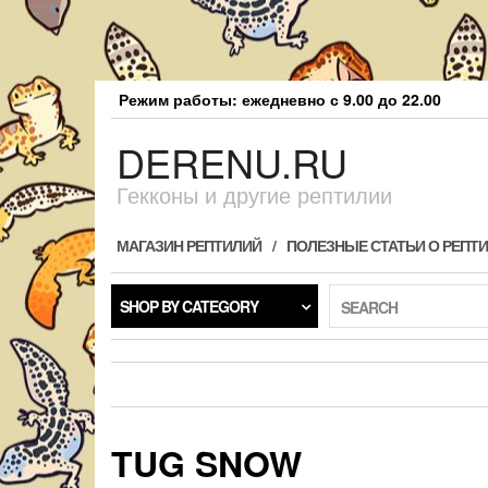
Skip
Режим работы: ежедневно с 9.00 до 22.00
to
the
DERENU.RU
content
Гекконы и другие рептилии
МАГАЗИН РЕПТИЛИЙ
ПОЛЕЗНЫЕ СТАТЬИ О РЕПТ
SHOP BY CATEGORY
SEARCH
TUG SNOW