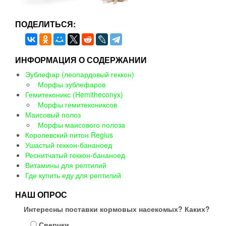
ПОДЕЛИТЬСЯ:
ИНФОРМАЦИЯ О СОДЕРЖАНИИ
Эублефар (леопардовый геккон)
Морфы эублефаров
Гемитеконикс (Hemitheconyx)
Морфы гемитекониксов
Маисовый полоз
Морфы маисового полоза
Королевский питон Regius
Ушастый геккон-бананоед
Реснитчатый геккон-бананоед
Витамины для рептилий
Где купить еду для рептилий
НАШ ОПРОС
Интересны поставки кормовых насекомых? Каких?
Сверчки