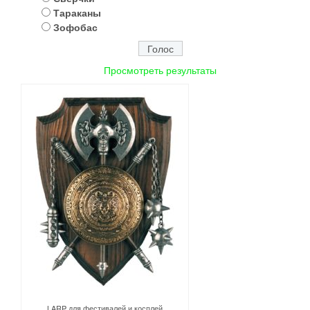
Тараканы
Зофобас
Просмотреть результаты
LARP для фестивалей и косплей