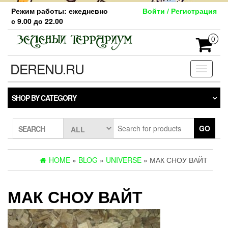
Skip
Режим работы: ежедневно
Войти / Регистрация
to
с 9.00 до 22.00
the
content
0
DERENU.RU
Toggle
navigati
SHOP BY CATEGORY
GO
SEARCH
HOME
»
BLOG
»
UNIVERSE
» МАК СНОУ ВАЙТ
МАК СНОУ ВАЙТ