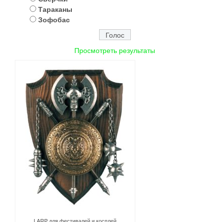
Тараканы
Зофобас
Просмотреть результаты
LARP для фестивалей и косплей