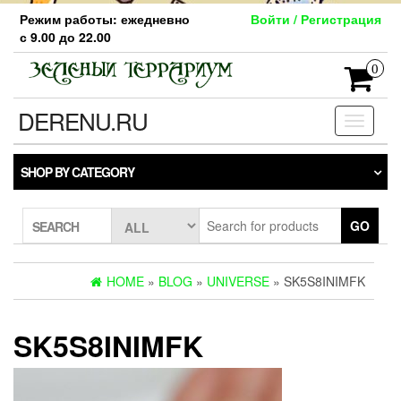
Skip
Режим работы: ежедневно
Войти / Регистрация
to
с 9.00 до 22.00
the
content
0
DERENU.RU
Toggle
navigati
SHOP BY CATEGORY
GO
SEARCH
HOME
»
BLOG
»
UNIVERSE
» SK5S8INIMFK
SK5S8INIMFK