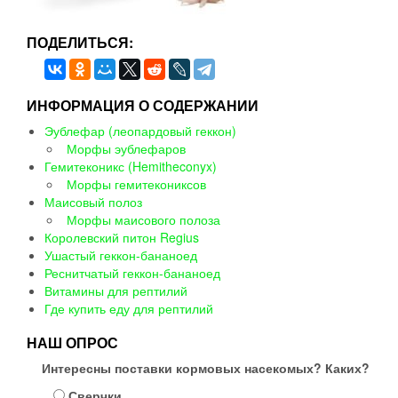
ПОДЕЛИТЬСЯ:
ИНФОРМАЦИЯ О СОДЕРЖАНИИ
Эублефар (леопардовый геккон)
Морфы эублефаров
Гемитеконикс (Hemitheconyx)
Морфы гемитекониксов
Маисовый полоз
Морфы маисового полоза
Королевский питон Regius
Ушастый геккон-бананоед
Реснитчатый геккон-бананоед
Витамины для рептилий
Где купить еду для рептилий
НАШ ОПРОС
Интересны поставки кормовых насекомых? Каких?
Сверчки