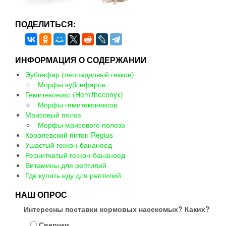
ПОДЕЛИТЬСЯ:
ИНФОРМАЦИЯ О СОДЕРЖАНИИ
Эублефар (леопардовый геккон)
Морфы эублефаров
Гемитеконикс (Hemitheconyx)
Морфы гемитекониксов
Маисовый полоз
Морфы маисового полоза
Королевский питон Regius
Ушастый геккон-бананоед
Реснитчатый геккон-бананоед
Витамины для рептилий
Где купить еду для рептилий
НАШ ОПРОС
Интересны поставки кормовых насекомых? Каких?
Сверчки