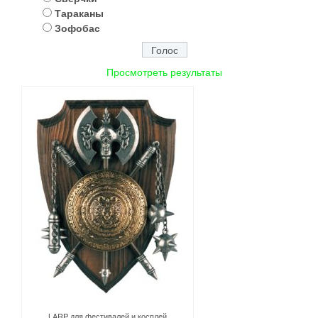
Тараканы
Зофобас
Просмотреть результаты
LARP для фестивалей и косплей