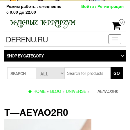
Skip
Режим работы: ежедневно
Войти / Регистрация
to
с 9.00 до 22.00
the
content
0
DERENU.RU
Toggle
navigati
SHOP BY CATEGORY
GO
SEARCH
HOME
»
BLOG
»
UNIVERSE
» T—AEYAO2R0
T—AEYAO2R0