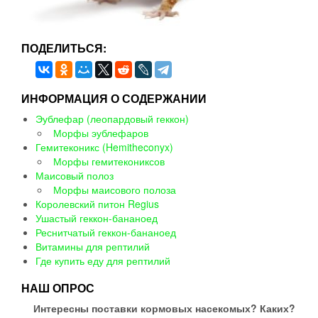
ПОДЕЛИТЬСЯ:
ИНФОРМАЦИЯ О СОДЕРЖАНИИ
Эублефар (леопардовый геккон)
Морфы эублефаров
Гемитеконикс (Hemitheconyx)
Морфы гемитекониксов
Маисовый полоз
Морфы маисового полоза
Королевский питон Regius
Ушастый геккон-бананоед
Реснитчатый геккон-бананоед
Витамины для рептилий
Где купить еду для рептилий
НАШ ОПРОС
Интересны поставки кормовых насекомых? Каких?