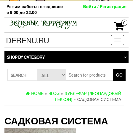
Skip
Режим работы: ежедневно
Войти / Регистрация
to
с 9.00 до 22.00
the
content
0
DERENU.RU
Toggle
navigati
SHOP BY CATEGORY
GO
SEARCH
HOME
»
BLOG
»
ЭУБЛЕФАР (ЛЕОПАРДОВЫЙ
ГЕККОН)
» САДКОВАЯ СИСТЕМА
САДКОВАЯ СИСТЕМА