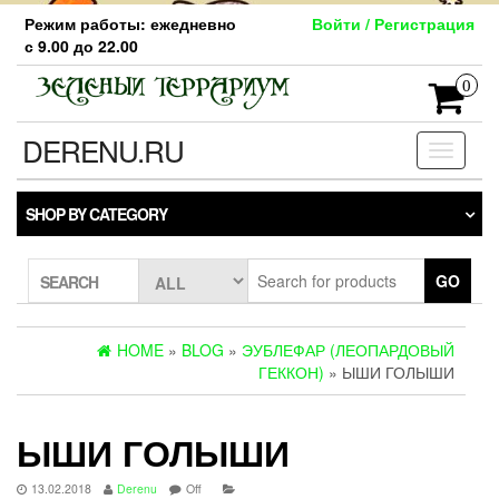
Skip
Режим работы: ежедневно
Войти / Регистрация
to
с 9.00 до 22.00
the
content
0
DERENU.RU
Toggle
navigati
SHOP BY CATEGORY
GO
SEARCH
HOME
»
BLOG
»
ЭУБЛЕФАР (ЛЕОПАРДОВЫЙ
ГЕККОН)
» ЫШИ ГОЛЫШИ
ЫШИ ГОЛЫШИ
13.02.2018
Derenu
Off