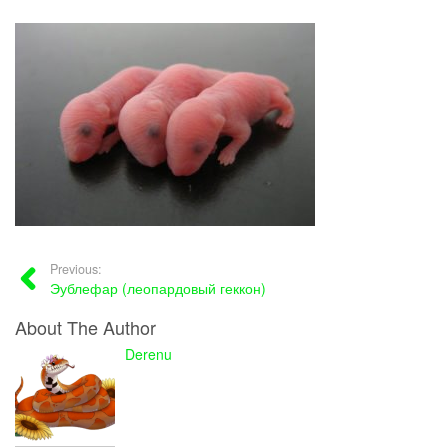
Previous:
Эублефар (леопардовый геккон)
About The Author
Derenu