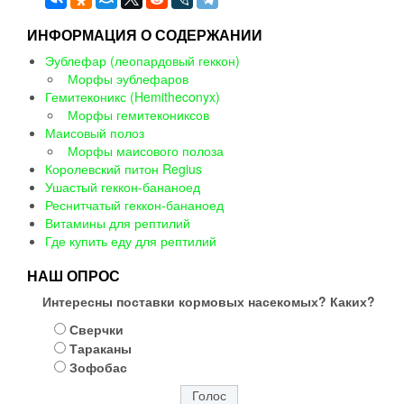
ИНФОРМАЦИЯ О СОДЕРЖАНИИ
Эублефар (леопардовый геккон)
Морфы эублефаров
Гемитеконикс (Hemitheconyx)
Морфы гемитекониксов
Маисовый полоз
Морфы маисового полоза
Королевский питон Regius
Ушастый геккон-бананоед
Реснитчатый геккон-бананоед
Витамины для рептилий
Где купить еду для рептилий
НАШ ОПРОС
Интересны поставки кормовых насекомых? Каких?
Сверчки
Тараканы
Зофобас