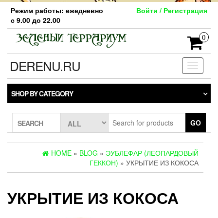
Skip
Режим работы: ежедневно
Войти / Регистрация
to
с 9.00 до 22.00
the
content
0
DERENU.RU
Toggle
navigati
SHOP BY CATEGORY
GO
SEARCH
HOME
»
BLOG
»
ЭУБЛЕФАР (ЛЕОПАРДОВЫЙ
ГЕККОН)
» УКРЫТИЕ ИЗ КОКОСА
УКРЫТИЕ ИЗ КОКОСА