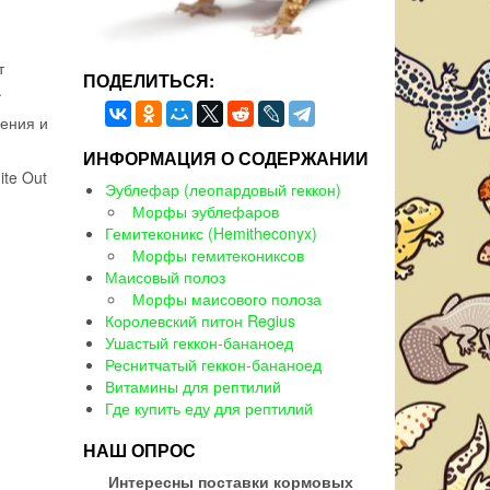
т
ПОДЕЛИТЬСЯ:
.
чения и
ИНФОРМАЦИЯ О СОДЕРЖАНИИ
ite Out
Эублефар (леопардовый геккон)
Морфы эублефаров
Гемитеконикс (Hemitheconyx)
Морфы гемитекониксов
Маисовый полоз
Морфы маисового полоза
Королевский питон Regius
Ушастый геккон-бананоед
Реснитчатый геккон-бананоед
Витамины для рептилий
Где купить еду для рептилий
НАШ ОПРОС
Интересны поставки кормовых