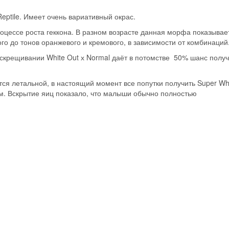
ptile. Имеет очень вариативный окрас.
оцессе роста геккона. В разном возрасте данная морфа показывае
го до тонов оранжевого и кремового, в зависимости от комбинаций
 скрещивании White Out х Normal даёт в потомстве 50% шанс полу
тся летальной, в настоящий момент все попутки получить Super Wh
ым. Вскрытие яиц показало, что малыши обычно полностью