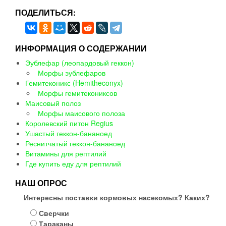
ПОДЕЛИТЬСЯ:
ИНФОРМАЦИЯ О СОДЕРЖАНИИ
Эублефар (леопардовый геккон)
Морфы эублефаров
Гемитеконикс (Hemitheconyx)
Морфы гемитекониксов
Маисовый полоз
Морфы маисового полоза
Королевский питон Regius
Ушастый геккон-бананоед
Реснитчатый геккон-бананоед
Витамины для рептилий
Где купить еду для рептилий
НАШ ОПРОС
Интересны поставки кормовых насекомых? Каких?
Сверчки
Тараканы