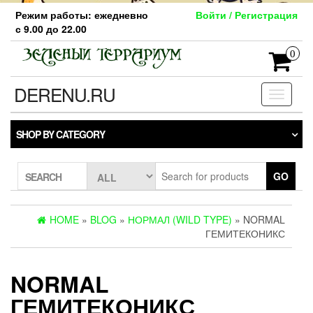
Skip
Режим работы: ежедневно
Войти / Регистрация
to
с 9.00 до 22.00
the
content
0
DERENU.RU
Toggle
navigati
SHOP BY CATEGORY
GO
SEARCH
HOME
»
BLOG
»
НОРМАЛ (WILD TYPE)
» NORMAL
ГЕМИТЕКОНИКС
NORMAL
ГЕМИТЕКОНИКС