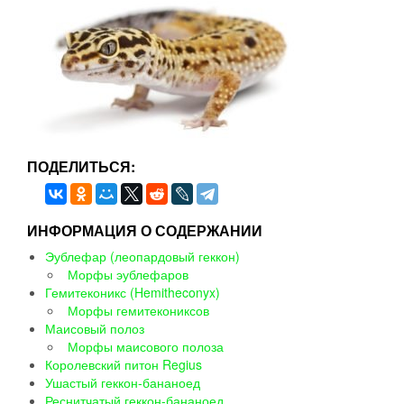
ПОДЕЛИТЬСЯ:
ИНФОРМАЦИЯ О СОДЕРЖАНИИ
Эублефар (леопардовый геккон)
Морфы эублефаров
Гемитеконикс (Hemitheconyx)
Морфы гемитекониксов
Маисовый полоз
Морфы маисового полоза
Королевский питон Regius
Ушастый геккон-бананоед
Реснитчатый геккон-бананоед