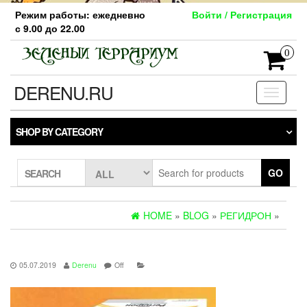
Skip
Режим работы: ежедневно
Войти / Регистрация
to
с 9.00 до 22.00
the
content
0
DERENU.RU
Toggle
navigati
SHOP BY CATEGORY
GO
SEARCH
HOME
»
BLOG
»
РЕГИДРОН
»
05.07.2019
Derenu
Off