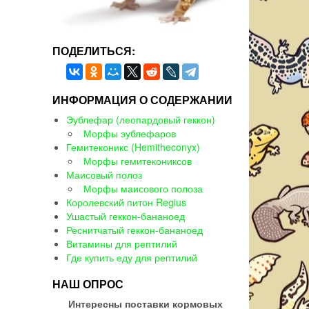
ПОДЕЛИТЬСЯ:
ИНФОРМАЦИЯ О СОДЕРЖАНИИ
Эублефар (леопардовый геккон)
Морфы эублефаров
Гемитеконикс (Hemitheconyx)
Морфы гемитекониксов
Маисовый полоз
Морфы маисового полоза
Королевский питон Regius
Ушастый геккон-бананоед
Реснитчатый геккон-бананоед
Витамины для рептилий
Где купить еду для рептилий
НАШ ОПРОС
Интересны поставки кормовых