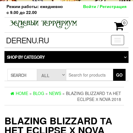
Skip
Режим работы: ежедневно
Войти / Регистрация
to
с 9.00 до 22.00
the
content
0
DERENU.RU
Toggle
navigati
SHOP BY CATEGORY
GO
SEARCH
HOME
»
BLOG
»
NEWS
» BLAZING BLIZZARD ТА HET
ECLIPSE Х NOVA 2018
BLAZING BLIZZARD ТА
HET ECLIPSE Х NOVA