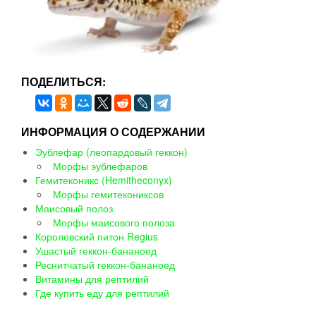
ПОДЕЛИТЬСЯ:
ИНФОРМАЦИЯ О СОДЕРЖАНИИ
Эублефар (леопардовый геккон)
Морфы эублефаров
Гемитеконикс (Hemitheconyx)
Морфы гемитекониксов
Маисовый полоз
Морфы маисового полоза
Королевский питон Regius
Ушастый геккон-бананоед
Реснитчатый геккон-бананоед
Витамины для рептилий
Где купить еду для рептилий