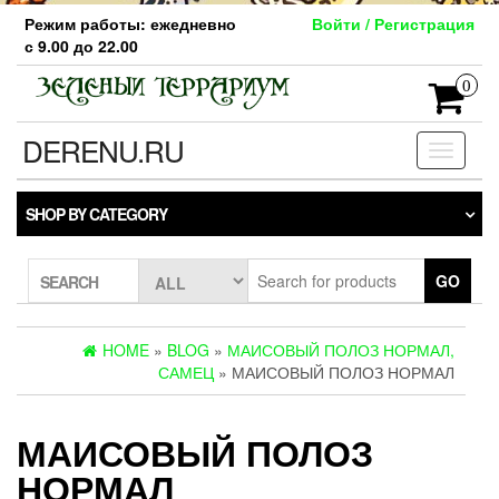
Skip
Режим работы: ежедневно
Войти / Регистрация
to
с 9.00 до 22.00
the
content
0
DERENU.RU
Toggle
navigati
SHOP BY CATEGORY
GO
SEARCH
HOME
»
BLOG
»
МАИСОВЫЙ ПОЛОЗ НОРМАЛ,
САМЕЦ
» МАИСОВЫЙ ПОЛОЗ НОРМАЛ
МАИСОВЫЙ ПОЛОЗ
НОРМАЛ