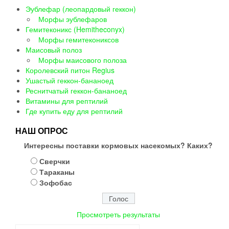
Эублефар (леопардовый геккон)
Морфы эублефаров
Гемитеконикс (Hemitheconyx)
Морфы гемитекониксов
Маисовый полоз
Морфы маисового полоза
Королевский питон Regius
Ушастый геккон-бананоед
Реснитчатый геккон-бананоед
Витамины для рептилий
Где купить еду для рептилий
НАШ ОПРОС
Интересны поставки кормовых насекомых? Каких?
Сверчки
Тараканы
Зофобас
Просмотреть результаты