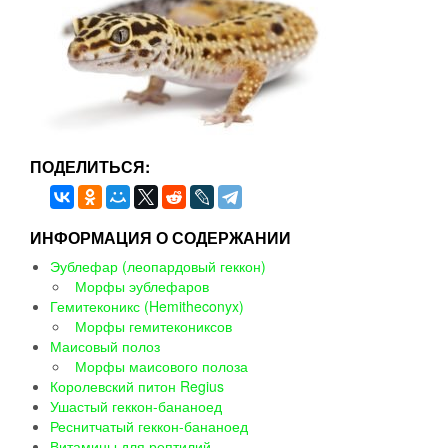
ПОДЕЛИТЬСЯ:
ИНФОРМАЦИЯ О СОДЕРЖАНИИ
Эублефар (леопардовый геккон)
Морфы эублефаров
Гемитеконикс (Hemitheconyx)
Морфы гемитекониксов
Маисовый полоз
Морфы маисового полоза
Королевский питон Regius
Ушастый геккон-бананоед
Реснитчатый геккон-бананоед
Витамины для рептилий