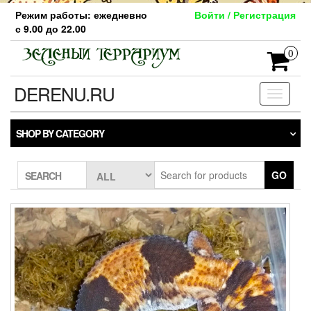
Skip
Режим работы: ежедневно
Войти / Регистрация
to
с 9.00 до 22.00
the
content
0
DERENU.RU
Toggle
navigati
SHOP BY CATEGORY
GO
SEARCH