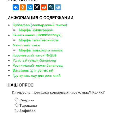
ИНФОРМАЦИЯ О СОДЕРЖАНИИ
Эублефар (леопардовый геккон)
Морфы эублефаров
Гемитеконикс (Hemitheconyx)
Морфы гемитекониксов
Маисовый полоз
Морфы маисового полоза
Королевский питон Regius
Ушастый геккон-бананоед
Реснитчатый геккон-бананоед
Витамины для рептилий
Где купить еду для рептилий
НАШ ОПРОС
Интересны поставки кормовых насекомых? Каких?
Сверчки
Тараканы
Зофобас