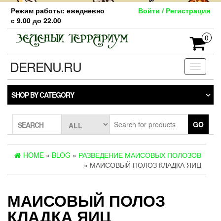
Skip
Режим работы: ежедневно
Войти / Регистрация
to
с 9.00 до 22.00
the
content
0
DERENU.RU
Toggle
navigati
SHOP BY CATEGORY
GO
SEARCH
HOME
»
BLOG
»
РАЗВЕДЕНИЕ МАИСОВЫХ ПОЛОЗОВ
» МАИСОВЫЙ ПОЛОЗ КЛАДКА ЯИЦ
МАИСОВЫЙ ПОЛОЗ
КЛАДКА ЯИЦ