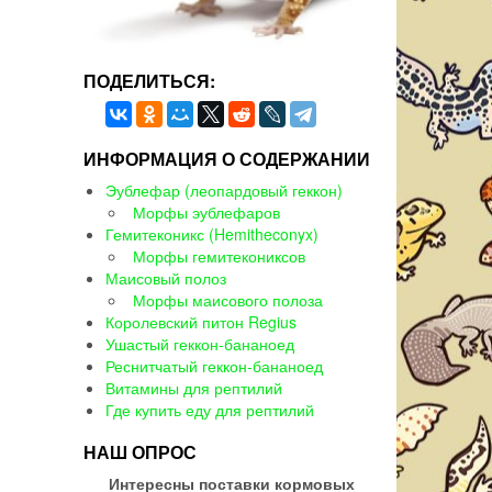
ПОДЕЛИТЬСЯ:
ИНФОРМАЦИЯ О СОДЕРЖАНИИ
Эублефар (леопардовый геккон)
Морфы эублефаров
Гемитеконикс (Hemitheconyx)
Морфы гемитекониксов
Маисовый полоз
Морфы маисового полоза
Королевский питон Regius
Ушастый геккон-бананоед
Реснитчатый геккон-бананоед
Витамины для рептилий
Где купить еду для рептилий
НАШ ОПРОС
Интересны поставки кормовых