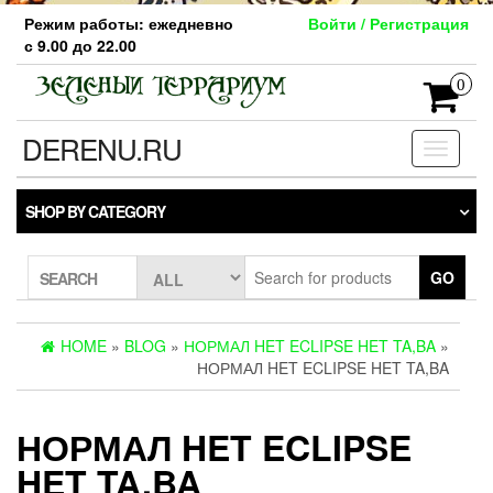
Skip
Режим работы: ежедневно
Войти / Регистрация
to
с 9.00 до 22.00
the
content
0
DERENU.RU
Toggle
navigati
SHOP BY CATEGORY
GO
SEARCH
HOME
»
BLOG
»
НОРМАЛ HET ECLIPSE HET TA,BA
»
НОРМАЛ HET ECLIPSE HET TA,BA
НОРМАЛ HET ECLIPSE
HET TA,BA