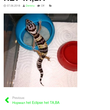
07.06.2018
Derenu
Off
Previous:
Нормал het Eclipse het TA,BA