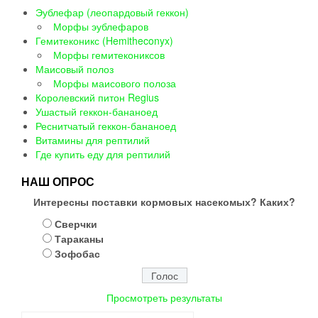
Эублефар (леопардовый геккон)
Морфы эублефаров
Гемитеконикс (Hemitheconyx)
Морфы гемитекониксов
Маисовый полоз
Морфы маисового полоза
Королевский питон Regius
Ушастый геккон-бананоед
Реснитчатый геккон-бананоед
Витамины для рептилий
Где купить еду для рептилий
НАШ ОПРОС
Интересны поставки кормовых насекомых? Каких?
Сверчки
Тараканы
Зофобас
Просмотреть результаты