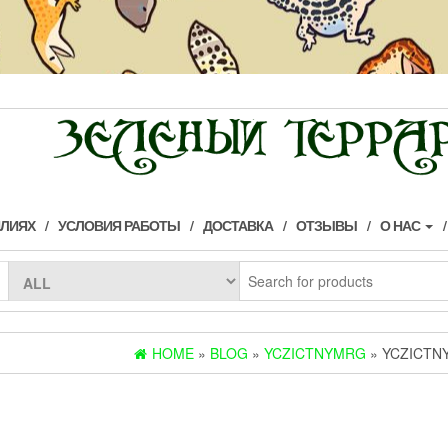
ИЛИЯХ
УСЛОВИЯ РАБОТЫ
ДОСТАВКА
ОТЗЫВЫ
О НАС
HOME
»
BLOG
»
YCZICTNYMRG
» YCZICTN