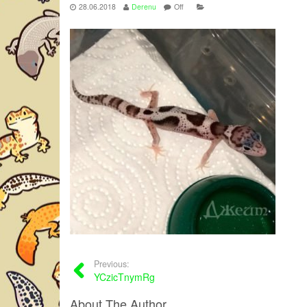
28.06.2018
Derenu
Off
Previous:
YCzicTnymRg
About The Author