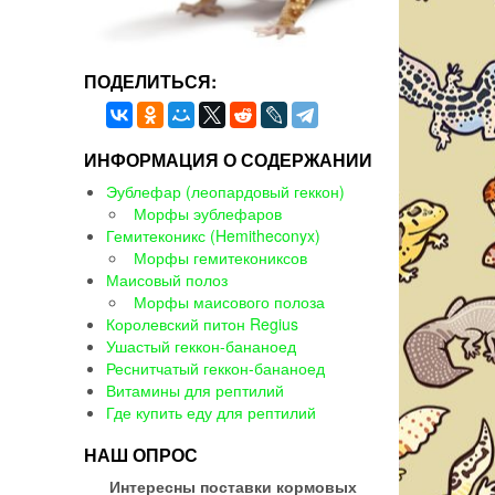
ПОДЕЛИТЬСЯ:
ИНФОРМАЦИЯ О СОДЕРЖАНИИ
Эублефар (леопардовый геккон)
Морфы эублефаров
Гемитеконикс (Hemitheconyx)
Морфы гемитекониксов
Маисовый полоз
Морфы маисового полоза
Королевский питон Regius
Ушастый геккон-бананоед
Реснитчатый геккон-бананоед
Витамины для рептилий
Где купить еду для рептилий
НАШ ОПРОС
Интересны поставки кормовых